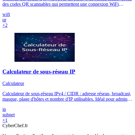
des codes QR scannables qui permettent une connexion WiFi
instantanée sans taper de mots de passe. Outil en ligne gratuit avec
wifi
des options personnalisables.
qr
+2
Calculateur de sous-réseau IP
Calculateur
Calculateur de sous-réseau IPv4 / CIDR : adresse réseau, broadcast,
masque, plage d'hôtes et nombre d'IP utilisables. Idéal pour admins
réseau, étudiants CCNA et certifications.
ip
subnet
+1
Cyber
Chef
.fr