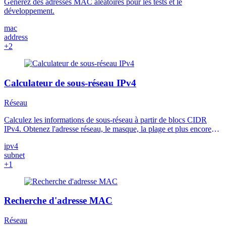
Générez des adresses MAC aléatoires pour les tests et le
développement.
mac
address
+2
Calculateur de sous-réseau IPv4
Réseau
Calculez les informations de sous-réseau à partir de blocs CIDR
IPv4. Obtenez l'adresse réseau, le masque, la plage et plus encore
avec ce calculateur de sous-réseau en ligne gratuit.
ipv4
subnet
+1
Recherche d'adresse MAC
Réseau