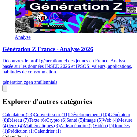
Analyse
Génération Z France - Analyse 2026
Découvrez le profil générationnel des jeunes en France. Analyse
basée sur les données INSEE 2026 et IPSOS: valeurs, applications,
habitudes de consommation.
génération z
gen z
millennials
Explorer d'autres catégories
Calculateur
(23)
Convertisseur
(11)
Développement
(10)
Générateur
(8)
Réseau
(7)
Texte
(6)
Crypto
(6)
Santé
(5)
Image
(5)
Web
(4)
Mesure
(4)
Jeux
(4)
Mathématiques
(3)
Aide-mémoire
(2)
Vidéo
(1)
Données
(1)
Prédiction
(1)
Calendrier
(1)
Cyber
Chef
.fr