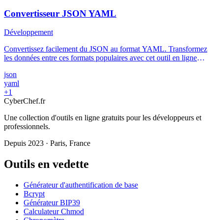
Convertisseur JSON YAML
Développement
Convertissez facilement du JSON au format YAML. Transformez
les données entre ces formats populaires avec cet outil en ligne
gratuit.
json
yaml
+1
Cyber
Chef
.fr
Une collection d'outils en ligne gratuits pour les développeurs et
professionnels.
Depuis 2023 · Paris, France
Outils en vedette
Générateur d'authentification de base
Bcrypt
Générateur BIP39
Calculateur Chmod