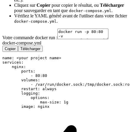
Cliquez sur
Copier
pour copier le résultat, ou
Télécharger
pour sauvegarder en tant que
.
docker-compose.yml
Vérifiez le YAML généré avant de l'utiliser dans votre fichier
.
docker-compose.yml
Votre commande docker run :
docker-compose.yml
Copier
Télécharger
name: <your project name>

services:

    nginx:

        ports:

            - 80:80

        volumes:

            - /var/run/docker.sock:/tmp/docker.sock:ro

        restart: always

        logging:

            options:

                max-size: 1g

        image: nginx