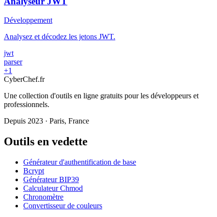
Analyseur JWT
Développement
Analysez et décodez les jetons JWT.
jwt
parser
+1
Cyber
Chef
.fr
Une collection d'outils en ligne gratuits pour les développeurs et
professionnels.
Depuis 2023 · Paris, France
Outils en vedette
Générateur d'authentification de base
Bcrypt
Générateur BIP39
Calculateur Chmod
Chronomètre
Convertisseur de couleurs