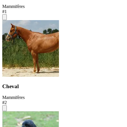
Mammifères
#1
Cheval
Mammifères
#2