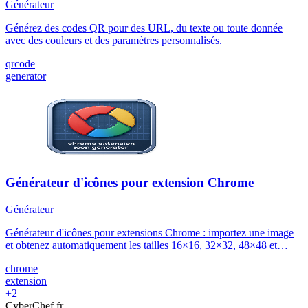
Générateur
Générez des codes QR pour des URL, du texte ou toute donnée
avec des couleurs et des paramètres personnalisés.
qrcode
generator
Générateur d'icônes pour extension Chrome
Générateur
Générateur d'icônes pour extensions Chrome : importez une image
et obtenez automatiquement les tailles 16×16, 32×32, 48×48 et
128×128 conformes au manifest V3. Téléchargement ZIP en un
chrome
clic.
extension
+2
Cyber
Chef
.fr