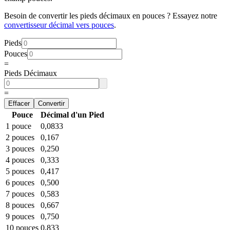
Besoin de convertir les pieds décimaux en pouces ? Essayez notre
convertisseur décimal vers pouces
.
Pieds
Pouces
=
Pieds Décimaux
=
Effacer
Convertir
Pouce
Décimal d'un Pied
1 pouce
0,0833
2 pouces
0,167
3 pouces
0,250
4 pouces
0,333
5 pouces
0,417
6 pouces
0,500
7 pouces
0,583
8 pouces
0,667
9 pouces
0,750
10 pouces
0,833