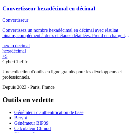
Convertisseur hexadécimal en décimal
Convertisseur
Convertissez un nombre hexadécimal en décimal avec résultat
binaire, complément à deux et étapes détaillées. Prend en charge les
grands entiers et les fractions en base 16.
hex to decimal
hexadécimal
+5
Cyber
Chef
.fr
Une collection d'outils en ligne gratuits pour les développeurs et
professionnels.
Depuis 2023 · Paris, France
Outils en vedette
Générateur d'authentification de base
Bcrypt
Générateur BIP39
Calculateur Chmod