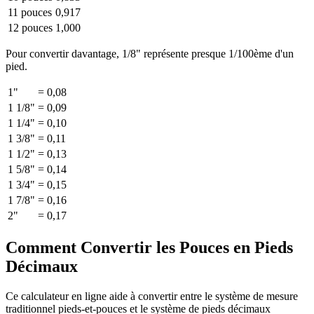
11 pouces
0,917
12 pouces
1,000
Pour convertir davantage, 1/8" représente presque 1/100ème d'un
pied.
1"
=
0,08
1 1/8"
=
0,09
1 1/4"
=
0,10
1 3/8"
=
0,11
1 1/2"
=
0,13
1 5/8"
=
0,14
1 3/4"
=
0,15
1 7/8"
=
0,16
2"
=
0,17
Comment Convertir les Pouces en Pieds
Décimaux
Ce calculateur en ligne aide à convertir entre le système de mesure
traditionnel pieds-et-pouces et le système de pieds décimaux