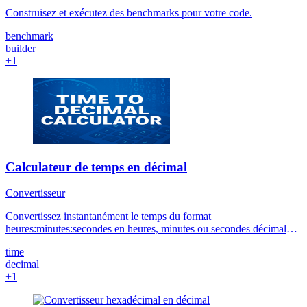
Construisez et exécutez des benchmarks pour votre code.
benchmark
builder
+1
Calculateur de temps en décimal
Convertisseur
Convertissez instantanément le temps du format
heures:minutes:secondes en heures, minutes ou secondes décimales.
Parfait pour la conversion du temps en décimal dans les calculs de
time
paie, de feuilles de temps et de facturation avec une précision de 6
decimal
décimales.
+1