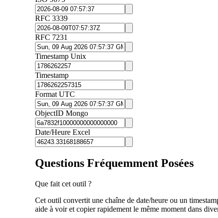
RFC 3339
RFC 7231
Timestamp Unix
Timestamp
Format UTC
ObjectID Mongo
Date/Heure Excel
Questions Fréquemment Posées
Que fait cet outil ?
Cet outil convertit une chaîne de date/heure ou un timesta
aide à voir et copier rapidement le même moment dans diver