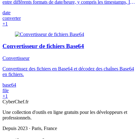
entre différents formats de date/heure, y compris les timestamps, ISO
8601, les normes RFC, etc.
date
converter
+1
Convertisseur de fichiers Base64
Convertisseur
Convertissez des fichiers en Base64 et décodez des chaînes Base64
en fichiers.
base64
file
+1
Cyber
Chef
.fr
Une collection d'outils en ligne gratuits pour les développeurs et
professionnels.
Depuis 2023 · Paris, France