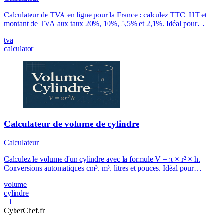
Calculateur de TVA en ligne pour la France : calculez TTC, HT et
montant de TVA aux taux 20%, 10%, 5,5% et 2,1%. Idéal pour
devis, factures, comptabilité et auto-entrepreneurs.
tva
calculator
Calculateur de volume de cylindre
Calculateur
Calculez le volume d'un cylindre avec la formule V = π × r² × h.
Conversions automatiques cm³, m³, litres et pouces. Idéal pour
réservoirs, citernes, tuyaux et silos.
volume
cylindre
+1
Cyber
Chef
.fr