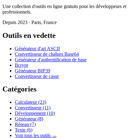
Une collection d'outils en ligne gratuits pour les développeurs et
professionnels.
Depuis 2023 · Paris, France
Outils en vedette
Générateur d'art ASCII
Convertisseur de chaînes Base64
Générateur d'authentification de base
Bcrypt
Générateur BIP39
Convertisseur de casse
Catégories
Calculateur
(23)
Convertisseur
(11)
Développement
(10)
Générateur
(8)
Réseau
(7)
Texte
(6)
Voir tous les outils →