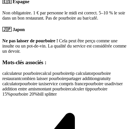
🇪🇸 Espagne
Non obligatoire. 1 € par personne le midi est correct. 5–10 % le soir
dans un bon restaurant. Pas de pourboire au bar/café.
🇯🇵 Japon
Ne pas laisser de pourboire !
Cela peut être perçu comme une
insulte ou un pot-de-vin. La qualité du service est considérée comme
un devoir.
Mots-clés associés :
calculateur pourboire
calcul pourboire
tip calculator
pourboire
restaurant
combien laisser pourboire
partager addition
gratuity
calculator
pourboire taxi
service compris france
pourboire usa
diviser
addition entre amis
montant pourboire
calculer tip
pourboire
15%
pourboire 20%
bill splitter