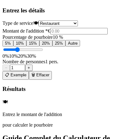
Entrez les détails
Type de service
🍽️
Montant de l'addition *
€
Pourcentage de pourboire
10 %
5%
10%
15%
20%
25%
Autre
0%
10%
20%
30%
Nombre de personnes
1 pers.
−
+
📋 Exemple
🗑️ Effacer
Résultats
🍽️
Entrez le montant de l'addition
pour calculer le pourboire
Guide Complet du Calculateur de