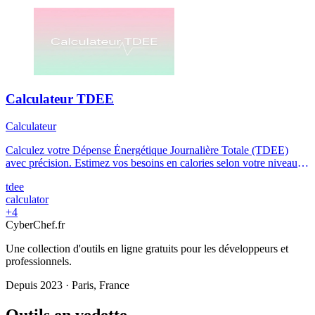
Calculateur TDEE
Calculateur
Calculez votre Dépense Énergétique Journalière Totale (TDEE)
avec précision. Estimez vos besoins en calories selon votre niveau
d'activité.
tdee
calculator
+4
Cyber
Chef
.fr
Une collection d'outils en ligne gratuits pour les développeurs et
professionnels.
Depuis 2023 · Paris, France
Outils en vedette