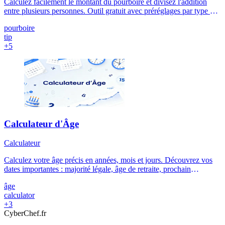
Calculez facilement le montant du pourboire et divisez l'addition
entre plusieurs personnes. Outil gratuit avec préréglages par type de
service et guide des usages en France et à l'international.
pourboire
tip
+5
Calculateur d'Âge
Calculateur
Calculez votre âge précis en années, mois et jours. Découvrez vos
dates importantes : majorité légale, âge de retraite, prochain
anniversaire.
âge
calculator
+3
Cyber
Chef
.fr