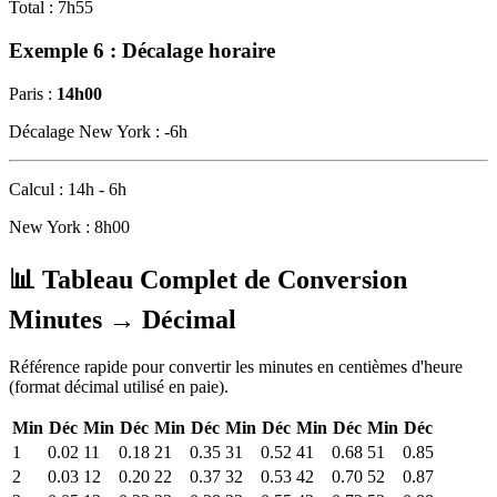
Total : 7h55
Exemple 6 : Décalage horaire
Paris :
14h00
Décalage New York : -6h
Calcul : 14h - 6h
New York : 8h00
📊
Tableau Complet de Conversion
Minutes → Décimal
Référence rapide pour convertir les minutes en centièmes d'heure
(format décimal utilisé en paie).
Min
Déc
Min
Déc
Min
Déc
Min
Déc
Min
Déc
Min
Déc
1
0.02
11
0.18
21
0.35
31
0.52
41
0.68
51
0.85
2
0.03
12
0.20
22
0.37
32
0.53
42
0.70
52
0.87