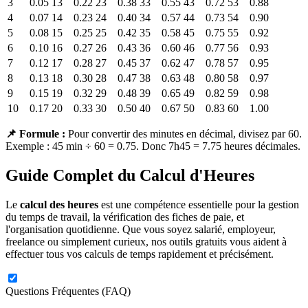
3
0.05
13
0.22
23
0.38
33
0.55
43
0.72
53
0.88
4
0.07
14
0.23
24
0.40
34
0.57
44
0.73
54
0.90
5
0.08
15
0.25
25
0.42
35
0.58
45
0.75
55
0.92
6
0.10
16
0.27
26
0.43
36
0.60
46
0.77
56
0.93
7
0.12
17
0.28
27
0.45
37
0.62
47
0.78
57
0.95
8
0.13
18
0.30
28
0.47
38
0.63
48
0.80
58
0.97
9
0.15
19
0.32
29
0.48
39
0.65
49
0.82
59
0.98
10
0.17
20
0.33
30
0.50
40
0.67
50
0.83
60
1.00
📌 Formule :
Pour convertir des minutes en décimal, divisez par 60.
Exemple : 45 min ÷ 60 = 0.75. Donc 7h45 = 7.75 heures décimales.
Guide Complet du Calcul d'Heures
Le
calcul des heures
est une compétence essentielle pour la gestion
du temps de travail, la vérification des fiches de paie, et
l'organisation quotidienne. Que vous soyez salarié, employeur,
freelance ou simplement curieux, nos outils gratuits vous aident à
effectuer tous vos calculs de temps rapidement et précisément.
Questions Fréquentes (FAQ)